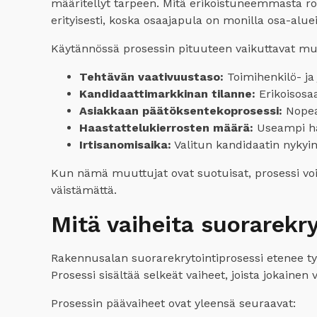
määritellyt tarpeen. Mitä erikoistuneemmasta roo
erityisesti, koska osaajapula on monilla osa-aluei
Käytännössä prosessin pituuteen vaikuttavat m
Tehtävän vaativuustaso:
Toimihenkilö- ja
Kandidaattimarkkinan tilanne:
Erikoisosaaj
Asiakkaan päätöksentekoprosessi:
Nopea 
Haastattelukierrosten määrä:
Useampi haa
Irtisanomisaika:
Valitun kandidaatin nykyin
Kun nämä muuttujat ovat suotuisat, prosessi voi 
väistämättä.
Mitä vaiheita suorarekr
Rakennusalan suorarekrytointiprosessi etenee tyyp
Prosessi sisältää selkeät vaiheet, joista jokaine
Prosessin päävaiheet ovat yleensä seuraavat: