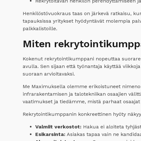
Rekrytoitavan henkilön perehdyttämiseen ja
Henkilöstövuokraus taas on järkevä ratkaisu, kun
tapauksissa yritykset hyödyntävät molempia palv
palkkalistoille.
Miten rekrytointikumppa
Kokenut rekrytointikumppani nopeuttaa suorarekr
avulla. Sen sijaan että työnantaja käyttää viikko
suoraan arvioitavaksi.
Me Maximuksella olemme erikoistuneet nimenoma
infrarakentamisen ja talotekniikan osaajien väl
vaatimukset ja tiedämme, mistä parhaat osaajat 
Rekrytointikumppanin konkreettinen hyöty näkyy 
Valmiit verkostot:
Hakua ei aloiteta tyhjäst
Esikarsinta:
Asiakas tapaa vain ne kandidaat