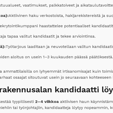
stuualueet, vaatimukset, palkkatoiveet ja aikataulutavoittee
koa):
Aktiivinen haku verkostoista, hakijarekistereistä ja s
ekrytointikumppani haastattelee potentiaaliset kandidaatit 
ja tapaa valitut kandidaatit ja tekee arviointinsa.
ä):
Työtarjous laaditaan ja neuvotellaan valitun kandidaati
oiden aloitus on usein 1–3 kuukauden päässä päätöksestä
la ammattilaisilla on lyhyemmät irtisanomisajat kuin toimia
 parhaat osaajat sitoutuvat usein jo seuraavaan kohteeseen h
rakennusalan kandidaatti lö
stää tyypillisesti
2–4 viikkoa
aktiivisen haun käynnistäm
iehiin tai työnjohtajiin, kandidaatteja löytyy nopeammin, 