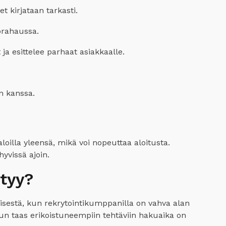
t kirjataan tarkasti.
uorahaussa.
ja esittelee parhaat asiakkaalle.
n kanssa.
.
loilla yleensä, mikä voi nopeuttaa aloitusta.
yvissä ajoin.
ytyy?
isestä, kun rekrytointikumppanilla on vahva alan
kun taas erikoistuneempiin tehtäviin hakuaika on