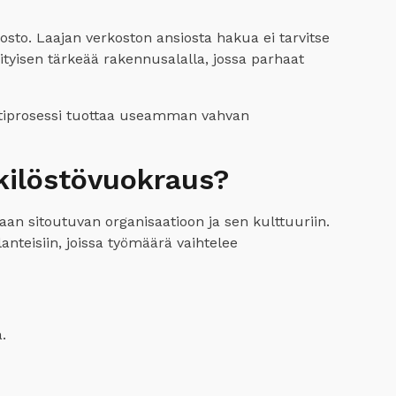
sto. Laajan verkoston ansiosta hakua ei tarvitse
ityisen tärkeää rakennusalalla, jossa parhaat
intiprosessi tuottaa useamman vahvan
nkilöstövuokraus?
taan sitoutuvan organisaatioon ja sen kulttuuriin.
lanteisiin, joissa työmäärä vaihtelee
.