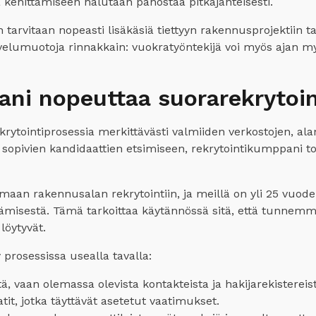
 kehittämiseen halutaan panostaa pitkäjänteisesti.
 tarvitaan nopeasti lisäkäsiä tiettyyn rakennusprojektiin 
elumuotoja rinnakkain: vuokratyöntekijä voi myös ajan myö
ni nopeuttaa suorarekrytoin
ytointiprosessia merkittävästi valmiiden verkostojen, al
ja sopivien kandidaattien etsimiseen, rekrytointikumppani to
an rakennusalan rekrytointiin, ja meillä on yli 25 vuo
ittämisestä. Tämä tarkoittaa käytännössä sitä, että tunne
löytyvät.
prosessissa usealla tavalla:
ä, vaan olemassa olevista kontakteista ja hakijarekistereis
it, jotka täyttävät asetetut vaatimukset.