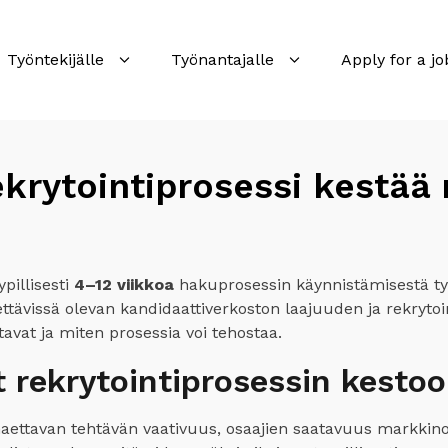
Työntekijälle
Työnantajalle
Apply for a jo
krytointiprosessi kestää 
pillisesti
4–12 viikkoa
hakuprosessin käynnistämisestä työ
tettävissä olevan kandidaattiverkoston laajuuden ja rekry
avat ja miten prosessia voi tehostaa.
t rekrytointiprosessin kesto
haettavan tehtävän vaativuus, osaajien saatavuus markkinoi