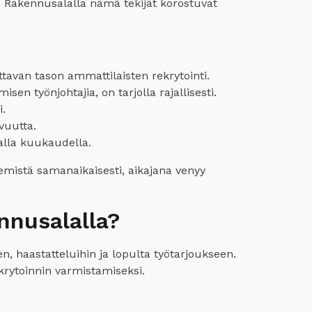
y. Rakennusalalla nämä tekijät korostuvat
tavan tason ammattilaisten rekrytointi.
isen työnjohtajia, on tarjolla rajallisesti.
.
vuutta.
alla kuukaudella.
emistä samanaikaisesti, aikajana venyy
nnusalalla?
n, haastatteluihin ja lopulta työtarjoukseen.
ekrytoinnin varmistamiseksi.