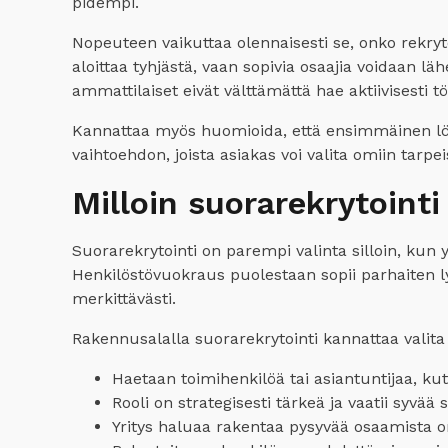
pidempi.
Nopeuteen vaikuttaa olennaisesti se, onko rekryt
aloittaa tyhjästä, vaan sopivia osaajia voidaan 
ammattilaiset eivät välttämättä hae aktiivisesti tö
Kannattaa myös huomioida, että ensimmäinen löyd
vaihtoehdon, joista asiakas voi valita omiin tarpe
Milloin suorarekrytoint
Suorarekrytointi on parempi valinta silloin, kun y
Henkilöstövuokraus puolestaan sopii parhaiten lyhy
merkittävästi.
Rakennusalalla suorarekrytointi kannattaa valita e
Haetaan toimihenkilöä tai asiantuntijaa, kut
Rooli on strategisesti tärkeä ja vaatii syvää
Yritys haluaa rakentaa pysyvää osaamista 