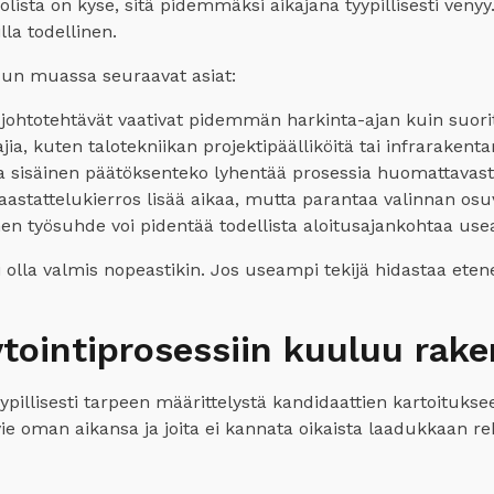
lista on kyse, sitä pidemmäksi aikajana tyypillisesti veny
lla todellinen.
uun muassa seuraavat asiat:
 johtotehtävät vaativat pidemmän harkinta-ajan kuin suorit
ia, kuten talotekniikan projektipäälliköitä tai infrarakentam
sisäinen päätöksenteko lyhentää prosessia huomattavasti
stattelukierros lisää aikaa, mutta parantaa valinnan osu
en työsuhde voi pidentää todellista aloitusajankohtaa use
olla valmis nopeastikin. Jos useampi tekijä hidastaa eten
ytointiprosessiin kuuluu rake
illisesti tarpeen määrittelystä kandidaattien kartoituksee
n vie oman aikansa ja joita ei kannata oikaista laadukkaan r