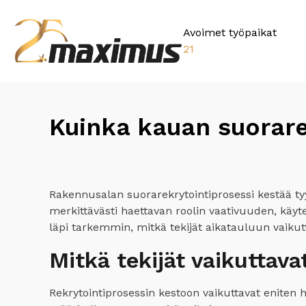
Avoimet työpaikat
21
Kuinka kauan suorare
Rakennusalan suorarekrytointiprosessi kestää tyy
merkittävästi haettavan roolin vaativuuden, käy
läpi tarkemmin, mitkä tekijät aikatauluun vaikutt
Mitkä tekijät vaikuttava
Rekrytointiprosessin kestoon vaikuttavat eniten 