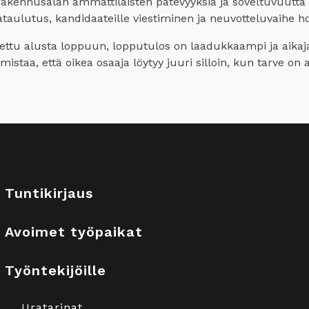
kennusalan ammattilaisten pätevyyksiä ja soveltuvuutta t
taulutus, kandidaateille viestiminen ja neuvotteluvaihe ho
dettu alusta loppuun, lopputulos on laadukkaampi ja aikaj
staa, että oikea osaaja löytyy juuri silloin, kun tarve on a
Tuntikirjaus
Avoimet työpaikat
Työntekijöille
Uratarinat