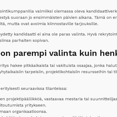
ointikumppanilla valmiiksi olemassa oleva kandidaattiverko
lähestyä suoraan jo ensimmäisten päivien aikana. Tämä on er
itä, mutta ovat avoimia kiinnostaville tarjouksille.
etty kandidaatti ei aina ole paras valinta. Hyvä rekryto
isiinsa parhaiten sopivan.
i on parempi valinta kuin he
ritys hakee pitkäaikaista tai vakituista osaajaa, jonka halu
taikaisiin tarpeisiin, projektikohtaisiin resursseihin tai ti
rityisesti seuraavissa tilanteissa:
en projektipäällikköä, vastaavaa mestaria tai suunnittelijaa
 sitoutumista yritykseen.
omaan organisaatioonsa.