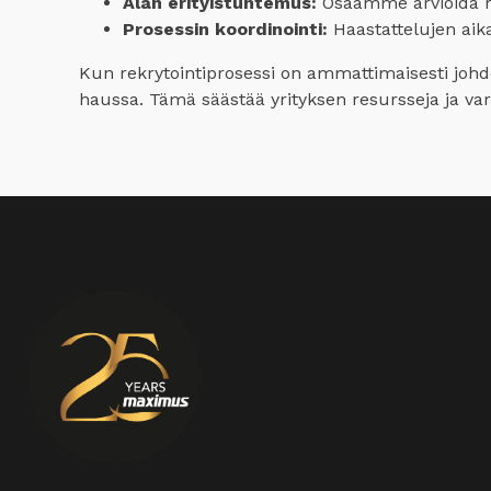
Alan erityistuntemus:
Osaamme arvioida ra
Prosessin koordinointi:
Haastattelujen aika
Kun rekrytointiprosessi on ammattimaisesti joh
haussa. Tämä säästää yrityksen resursseja ja varmi