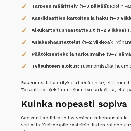
Tarpeen määrittely (1–3 päivää):
Roolin va
Kandidaattien kartoitus ja haku (1–3 viik
Alkukartoitushaastattelut (1–2 viikkoa):
R
Asiakashaastattelut (1–2 viikkoa):
Työnanta
Päätöksenteko ja tarjousvaihe (3–7 päivä
Työsuhteen aloitus:
Irtisanomisaika huomi
Rakennusalalla erityispiirteenä on se, että monil
Toisaalta projektiluonteinen työ tarkoittaa, että
Kuinka nopeasti sopiva 
Sopivan kandidaatin löytyminen rakennusalalla ke
verkosto. Yleisempiin rooleihin, kuten rakennusm