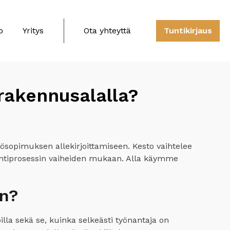
b
Yritys
Ota yhteyttä
Tuntikirjaus
rakennusalalla?
sopimuksen allekirjoittamiseen. Kesto vaihtelee
tointiprosessin vaiheiden mukaan. Alla käymme
on?
lla sekä se, kuinka selkeästi työnantaja on