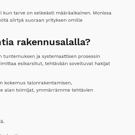
tai kun tarve on selkeästi määräaikainen. Monissa
tä siirtyä suoraan yrityksen omille
tia rakennusalalla?
an tuntemuksen ja systemaattisen prosessin
imittaa esikarsitut, tehtävään soveltuvat hakijat
den kokemus talonrakentamisen,
mme alan toimijat, ymmärrämme tehtävien
tä.