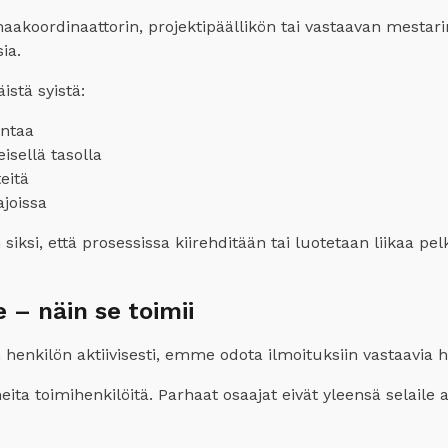
maakoordinaattorin, projektipäällikön tai vastaavan mestar
ia.
istä syistä:
intaa
isellä tasolla
eitä
ajoissa
ksi, että prosessissa kiirehditään tai luotetaan liikaa pel
e – näin se toimii
 henkilön aktiivisesti, emme odota ilmoituksiin vastaavia ha
eita toimihenkilöitä. Parhaat osaajat eivät yleensä selaile