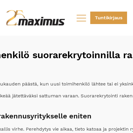
Tuntikirjaus
enkilö suorarekrytoinnilla r
ukauden päästä, kun uusi toimihenkilö lähtee tai ei yksinker
rkeää jätettäväksi sattuman varaan. Suorarekrytointi rake
rakennusyritykselle eniten
is virhe. Perehdytys vie aikaa, tieto katoaa ja projektin ry