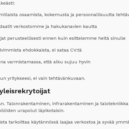
keästi:
illaista osaamista, kokemusta ja persoonallisuutta tehtäv
daatit verkostomme ja hakukanavien kautta
at perusteellisesti ennen kuin esittelemme heitä sinulle
pivimmista ehdokkaista, ei sataa CV:tä
 varmistamassa, että alku sujuu hyvin
nun yritykseesi, ei vain tehtävänkuvaan.
leisrekrytoijat
 Talonrakentaminen, infrarakentaminen ja talotekniikka o
löiden urapolut läpikotaisin.
ta tarkoittaa käytännössä laajaa verkostoa ja syvää ymmär