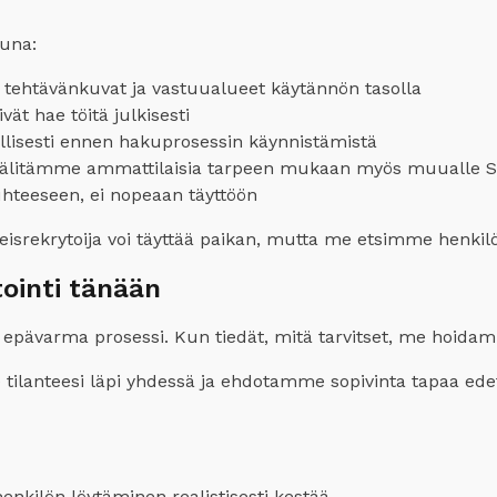
tuna:
ehtävänkuvat ja vastuualueet käytännön tasolla
vät hae töitä julkisesti
lisesti ennen hakuprosessin käynnistämistä
välitämme ammattilaisia tarpeen mukaan myös muualle
hteeseen, ei nopeaan täyttöön
leisrekrytoija voi täyttää paikan, mutta me etsimme henkilö
tointi tänään
tai epävarma prosessi. Kun tiedät, mitä tarvitset, me hoida
e tilanteesi läpi yhdessä ja ehdotamme sopivinta tapaa ed
enkilön löytäminen realistisesti kestää