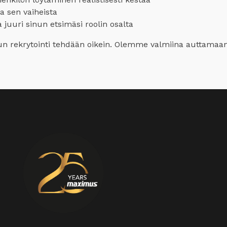
a sen vaiheista
juuri sinun etsimäsi roolin osalta
kun rekrytointi tehdään oikein. Olemme valmiina auttamaan