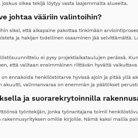
 joskus oikea tekijä löytyy vasta laajemmalta alueelta.
ve johtaa vääriin valintoihin?
toihin siksi, että aikapaine pakottaa tinkimään arviointipros
rkisteta ja hakijan todellinen osaaminen jää selvittämättä. 
kilöstösuunnittelu ei pysy projektiaikataulujen perässä. Ku
ihen, että valitaan ensimmäinen riittävän hyvältä vaikuttava
on ennakoida henkilöstötarve hyvissä ajoin ja pitää yllä ak
n akuutti, valinnanvaraa on enemmän ja päätökset perustuv
sella ja suorarekrytoinnilla rakennus
töönsä työntekijän, jonka työnantajana toimii henkilöstövu
akennusyrityksen omille kirjoille. Nämä kaksi mallia palvel