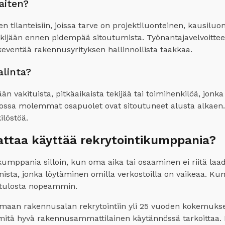
aiten?
 tilanteisiin, joissa tarve on projektiluonteinen, kausiluo
tekijään ennen pidempää sitoutumista. Työnantajavelvoitt
keventää rakennusyrityksen hallinnollista taakkaa.
alinta?
ään vakituista, pitkäaikaista tekijää tai toimihenkilöä, jon
sa molemmat osapuolet ovat sitoutuneet alusta alkaen. Su
ilöstöä.
attaa käyttää rekrytointikumppania?
umppania silloin, kun oma aika tai osaaminen ei riitä laa
osaamista, jonka löytäminen omilla verkostoilla on vaikeaa
aa tulosta nopeammin.
an rakennusalan rekrytointiin yli 25 vuoden kokemuksel
itä hyvä rakennusammattilainen käytännössä tarkoittaa. E