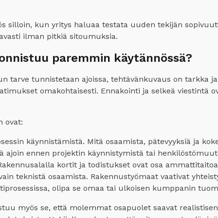
silloin, kun yritys haluaa testata uuden tekijän sopivuut
vasti ilman pitkiä sitoumuksia.
i onnistuu paremmin käytännössä?
tarve tunnistetaan ajoissa, tehtävänkuvaus on tarkka ja re
atimukset omakohtaisesti. Ennakointi ja selkeä viestintä 
n ovat:
ssin käynnistämistä. Mitä osaamista, pätevyyksiä ja koke
sä ajoin ennen projektin käynnistymistä tai henkilöstömuut
Rakennusalalla kortit ja todistukset ovat osa ammattitaitoa
i vain teknistä osaamista. Rakennustyömaat vaativat yhteist
tiprosessissa, olipa se omaa tai ulkoisen kumppanin tuom
tuu myös se, että molemmat osapuolet saavat realistisen 