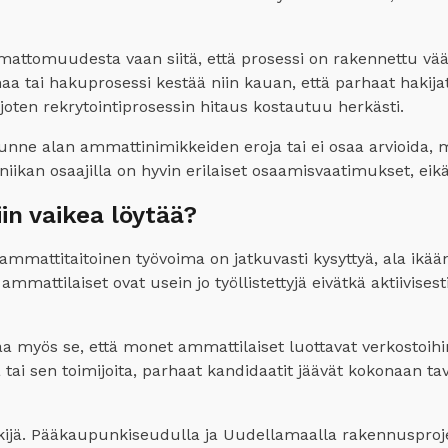
imattomuudesta vaan siitä, että prosessi on rakennettu vää
a tai hakuprosessi kestää niin kauan, että parhaat hakija
 joten rekrytointiprosessin hitaus kostautuu herkästi.
 tunne alan ammattinimikkeiden eroja tai ei osaa arvioida,
iikan osaajilla on hyvin erilaiset osaamisvaatimukset, eikä
in vaikea löytää?
 ammattitaitoinen työvoima on jatkuvasti kysyttyä, ala ikää
mattilaiset ovat usein jo työllistettyjä eivätkä aktiivises
a myös se, että monet ammattilaiset luottavat verkostoih
laa tai sen toimijoita, parhaat kandidaatit jäävät kokonaan
kijä. Pääkaupunkiseudulla ja Uudellamaalla rakennusproje