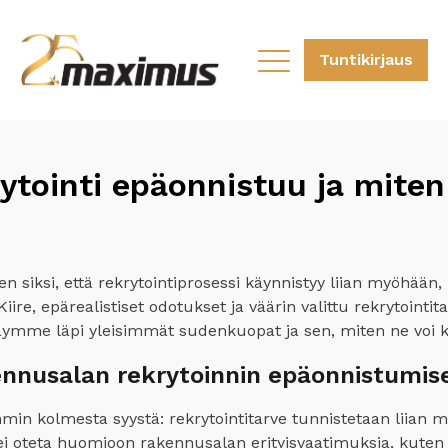
Tuntikirjaus
ytointi epäonnistuu ja miten 
iksi, että rekrytointiprosessi käynnistyy liian myöhään, ha
 Kiire, epärealistiset odotukset ja väärin valittu rekrytointi
a käymme läpi yleisimmät sudenkuopat ja sen, miten ne voi 
ennusalan rekrytoinnin epäonnistumis
min kolmesta syystä: rekrytointitarve tunnistetaan liian m
ssa ei oteta huomioon rakennusalan erityisvaatimuksia, kuten