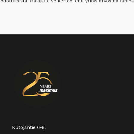
dotuksista. Hakijalle se kertoo, että yritys arvostaa läpinä
Kutojantie 6-8,