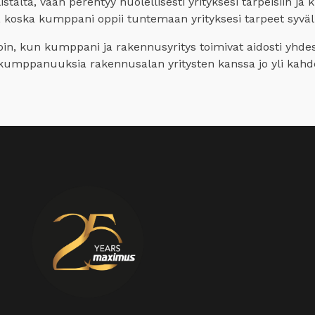
talta, vaan perehtyy huolellisesti yrityksesi tarpeisiin ja 
, koska kumppani oppii tuntemaan yrityksesi tarpeet syväll
oin, kun kumppani ja rakennusyritys toimivat aidosti yhde
ia kumppanuuksia rakennusalan yritysten kanssa jo yli ka