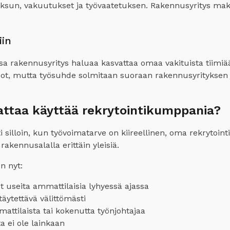
ksun, vakuutukset ja työvaatetuksen. Rakennusyritys maks
iin
oissa rakennusyritys haluaa kasvattaa omaa vakituista tiim
dot, mutta työsuhde solmitaan suoraan rakennusyrityksen ja
attaa käyttää rekrytointikumppania?
silloin, kun työvoimatarve on kiireellinen, oma rekrytointio
rakennusalalla erittäin yleisiä.
n nyt:
et useita ammattilaisia lyhyessä ajassa
täytettävä välittömästi
mattilaista tai kokenutta työnjohtajaa
a ei ole lainkaan