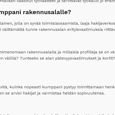
htävään vaaditut työvaatteet ja tarvittavat työkalut jo ens
umppani rakennusalalle?
ainen, jolla on syvää toimialaosaamista, laaja hakijaverk
ei välttämättä tunne rakennusalan erityisvaatimuksia riittä
nimenomaan rakennusalalla ja millaisia profiileja se on 
ien välillä? Tunteeko se alan pätevyysvaatimukset ja kort
elvitä, kuinka nopeasti kumppani pystyy toimittamaan henki
n se arvioi hakijat ja varmistaa heidän sopivuutensa.