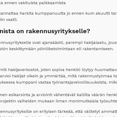
ta ennen vakituista palkkaamista
annattaa harkita kumppanuutta jo ennen kuin akuutti tarv
in vaatii.
nista on rakennusyritykselle?
usyritykselle ovat ajansäästö, parempi hakijalaatu, joust
stön keskittymään ydinliiketoimintaan eli rakentamiseen.
it hakijaverkostot, joten sopiva henkilö löytyy huomattav
vioi hakijat oikein ja ymmärtää, mitä rakennustyömaa tod
ksessa kumppani vastaa työnantajavelvollisuuksista, mikä
nen esikarsinta ja arviointi vähentävät kalliita väärän henk
rojektin vaiheiden mukaan ilman monimutkaisia työsuhte
yrityksille on erityisen tärkeää, että välitetyt ammattilai