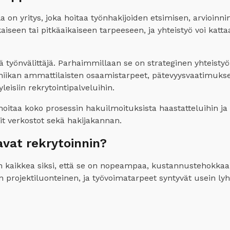
on yritys, joka hoitaa työnhakijoiden etsimisen, arvioinni
aiseen tai pitkäaikaiseen tarpeeseen, ja yhteistyö voi kattaa
 työnvälittäjä. Parhaimmillaan se on strateginen yhteistyök
kniikan ammattilaisten osaamistarpeet, pätevyysvaatimuks
eisiin rekrytointipalveluihin.
itaa koko prosessin hakuilmoituksista haastatteluihin ja
t verkostot sekä hakijakannan.
avat rekrytoinnin?
en kaikkea siksi, että se on nopeampaa, kustannustehok
projektiluonteinen, ja työvoimatarpeet syntyvät usein lyhye