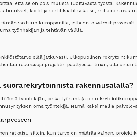
ittaa, että se on pois muusta tuottavasta työstä. Rakennus
aatimukset, kortit ja sertifikaatit sekä se, millainen osaa
 tämän vastuun kumppanille, jolla on jo valmiit prosessit,
ma työnhakijan ja tehtävän välillä.
henkilöstötarve elää jatkuvasti. Ulkopuolinen rekrytointi
a vähentää resursseja projektin päättyessä ilman, että sinun
 suorarekrytoinnista rakennusalalla?
töönsä työntekijän, jonka työnantaja on rekrytointikumppa
nnusyrityksen oma työntekijä. Nämä kaksi mallia palvelevat 
tarpeeseen
nen ratkaisu silloin, kun tarve on määräaikainen, projekt