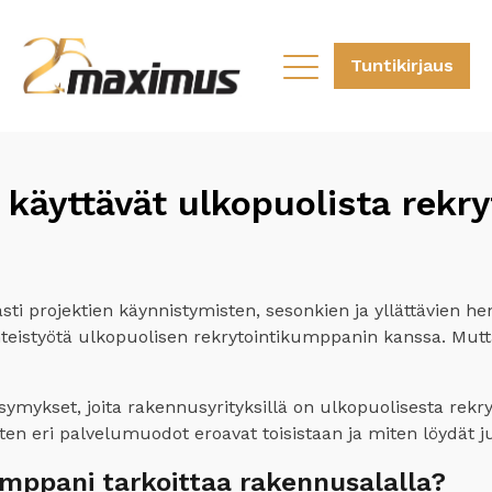
Tuntikirjaus
 käyttävät ulkopuolista rekr
ti projektien käynnistymisten, sesonkien ja yllättävien 
eistyötä ulkopuolisen rekrytointikumppanin kanssa. Mutta
mykset, joita rakennusyrityksillä on ulkopuolisesta rekryt
ten eri palvelumuodot eroavat toisistaan ja miten löydät j
umppani tarkoittaa rakennusalalla?