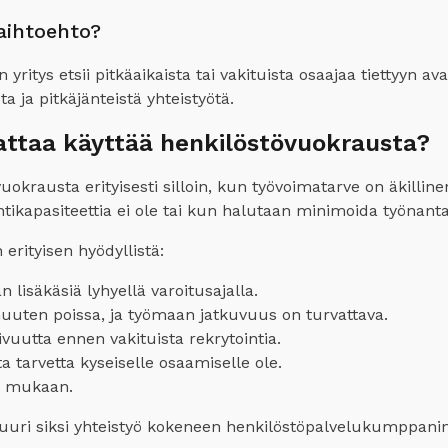
aihtoehto?
n yritys etsii pitkäaikaista tai vakituista osaajaa tiettyyn
ta ja pitkäjänteistä yhteistyötä.
attaa käyttää henkilöstövuokrausta?
krausta erityisesti silloin, kun työvoimatarve on äkilline
ntikapasiteettia ei ole tai kun halutaan minimoida työnant
 erityisen hyödyllistä:
 lisäkäsiä lyhyellä varoitusajalla.
muuten poissa, ja työmaan jatkuvuus on turvattava.
vuutta ennen vakituista rekrytointia.
a tarvetta kyseiselle osaamiselle ole.
in mukaan.
juuri siksi yhteistyö kokeneen henkilöstöpalvelukumppanin