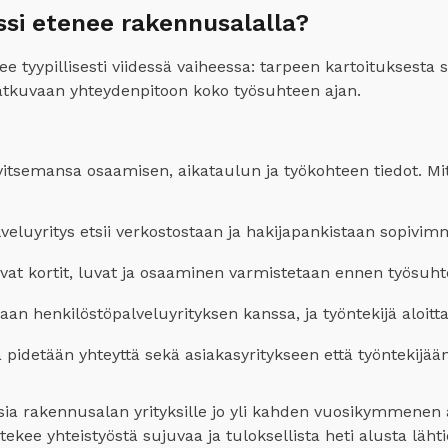
si etenee rakennusalalla?
 tyypillisesti viidessä vaiheessa: tarpeen kartoituksesta 
jatkuvaan yhteydenpitoon koko työsuhteen ajan.
vitsemansa osaamisen, aikataulun ja työkohteen tiedot. 
veluyritys etsii verkostostaan ja hakijapankistaan sopivimm
avat kortit, luvat ja osaaminen varmistetaan ennen työsuh
an henkilöstöpalveluyrityksen kanssa, ja työntekijä aloitta
 pidetään yhteyttä sekä asiakasyritykseen että työntekijään
a rakennusalan yrityksille jo yli kahden vuosikymmenen 
ekee yhteistyöstä sujuvaa ja tuloksellista heti alusta lähti