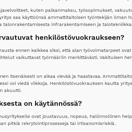
ntajavelvoitteet, kuten palkanmaksu, työsopimukset, vaku
ritys saa käyttöönsä ammattitaitoisen työntekijän ilman ha
a talonrakentamisesta infrarakentamiseen ja talotekniikka
urvautuvat henkilöstövuokraukseen?
usta ennen kaikkea siksi, että alan työvoimatarpeet ovat l
ihtelut vaikuttavat työmääriin merkittävästi. Vakituisen henk
n itsenäisesti on aikaa vievää ja haastavaa. Ammattitaitoi
sessi voi viedä viikkoja. Henkilöstövuokrauksen kautta yrit
n akuutti.
uksesta on käytännössä?
ritykselle ovat joustavuus, nopeus, hallinnollinen helppou
pitkiä rekrytointiprosesseja tai irtisanomisriskiä.