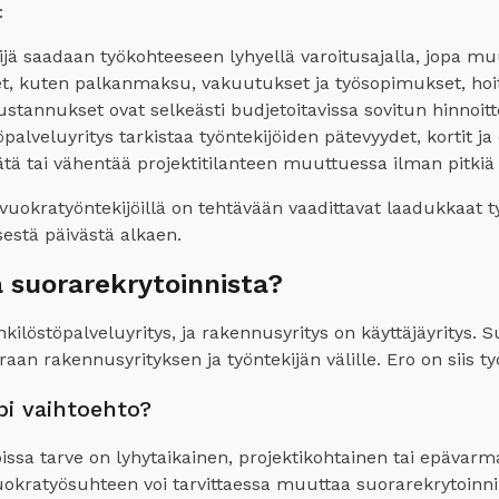
:
jä saadaan työkohteeseen lyhyellä varoitusajalla, jopa m
t, kuten palkanmaksu, vakuutukset ja työsopimukset, hoit
tannukset ovat selkeästi budjetoitavissa sovitun hinnoi
palveluyritys tarkistaa työntekijöiden pätevyydet, kortit j
tä tai vähentää projektitilanteen muuttuessa ilman pitkiä
kratyöntekijöillä on tehtävään vaadittavat laadukkaat työv
estä päivästä alkaen.
 suorarekrytoinnista?
löstöpalveluyritys, ja rakennusyritys on käyttäjäyritys. Su
aan rakennusyrityksen ja työntekijän välille. Ero on siis 
pi vaihtoehto?
joissa tarve on lyhytaikainen, projektikohtainen tai epäva
vuokratyösuhteen voi tarvittaessa muuttaa suorarekrytoinni