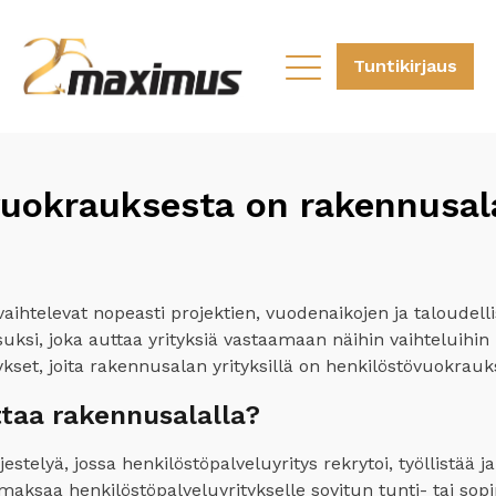
Tuntikirjaus
uokrauksesta on rakennusala
vaihtelevat nopeasti projektien, vuodenaikojen ja taloud
uksi, joka auttaa yrityksiä vastaamaan näihin vaihteluihin
kset, joita rakennusalan yrityksillä on henkilöstövuokrauk
ttaa rakennusalalla?
telyä, jossa henkilöstöpalveluyritys rekrytoi, työllistää ja 
aksaa henkilöstöpalveluyritykselle sovitun tunti- tai sop