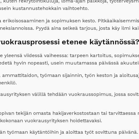
, kuten rekrytointikuluja, loma-ajan palkkoja, työterveysmak
 usein kustannustehokkain vaihtoehto.
ava erikoisosaaminen ja sopimuksen kesto. Pitkäaikaisemmi
eksiannoissa. Pyydä aina selkeä tarjous, josta käy ilmi kaik
vuokrausprosessi etenee käytännössä
yleensä viidessä vaiheessa: tarpeen kartoitus, sopimukse
i edetä hyvin nopeasti, usein muutamassa päivässä akuuteis
a ammattitaidon, työmaan sijainnin, työn keston ja aloitus
enkilö.
rausyrityksen välillä tehdään vuokraussopimus, jossa sovit
opivan tekijän omasta hakijaverkostostaan tai tarvittaessa
n kokonaan vuokrausyrityksen hoidettavaksi.
n työmaan käytäntöihin ja aloittaa työt sovittuna päivänä. T