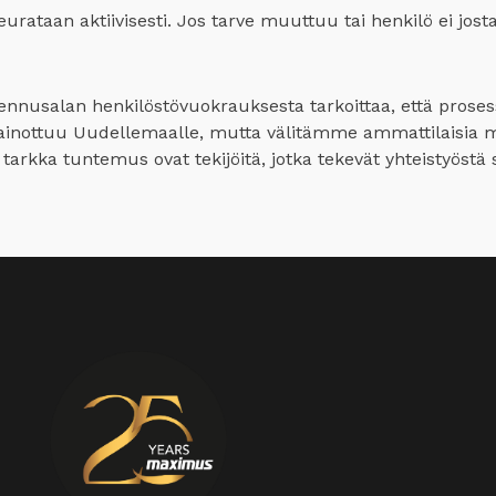
urataan aktiivisesti. Jos tarve muuttuu tai henkilö ei jost
nusalan henkilöstövuokrauksesta tarkoittaa, että prosessi 
inottuu Uudellemaalle, mutta välitämme ammattilaisia 
tarkka tuntemus ovat tekijöitä, jotka tekevät yhteistyöstä 