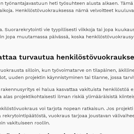
 työnantajavastuun heti työsuhteen alusta alkaen. Tämä ta
saikoja. Henkilöstövuokrauksessa nämä velvoitteet kuuluva
uorarekrytointi vie tyypillisesti viikkoja tai jopa kuukaus
n jopa muutamassa päivässä, koska henkilöstövuokrausyritys
nattaa turvautua henkilöstövuokrauks
krausta silloin, kun työvoimatarve on tilapäinen, äkillinen
t, uuden projektin käynnistyminen tai tilanne, jossa tarvi
n rakennusyritys ei halua kasvattaa vakituista henkilöstö
alas projektikohtaisesti ilman riskiä ylimääräisistä kiinte
nkilöstövuokraus voi tarjota nopean ratkaisun. Jos projekti
ä rekrytointipäätöstä, vuokraus tarjoaa joustavan välivaih
n vakituiseen rooliin.