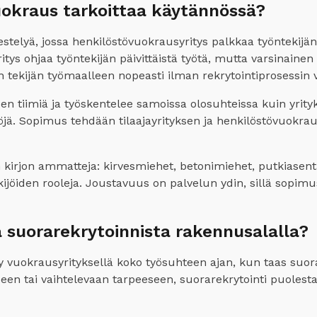
okraus tarkoittaa käytännössä?
estelyä, jossa henkilöstövuokrausyritys palkkaa työntekijä
ritys ohjaa työntekijän päivittäistä työtä, mutta varsinaine
 tekijän työmaalleen nopeasti ilman rekrytointiprosessin v
ksen tiimiä ja työskentelee samoissa olosuhteissa kuin yri
öjä. Sopimus tehdään tilaajayrityksen ja henkilöstövuokrausy
 kirjon ammatteja: kirvesmiehet, betonimiehet, putkiasent
ntekijöiden rooleja. Joustavuus on palvelun ydin, sillä s
 suorarekrytoinnista rakennusalalla?
 vuokrausyrityksellä koko työsuhteen ajan, kun taas suor
seen tai vaihtelevaan tarpeeseen, suorarekrytointi puolestaa