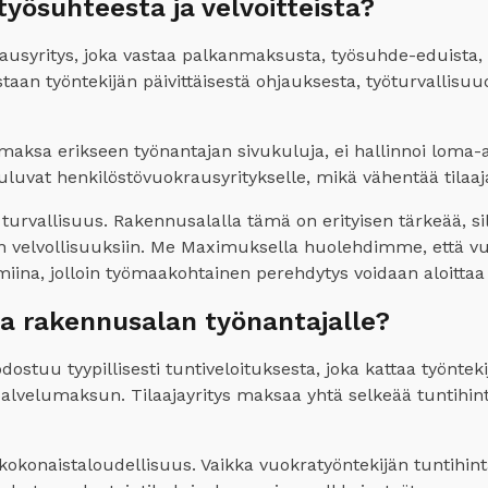
yösuhteesta ja velvoitteista?
usyritys, joka vastaa palkanmaksusta, työsuhde-eduista, l
oastaan työntekijän päivittäisestä ohjauksesta, työturvalli
i maksa erikseen työnantajan sivukuluja, ei hallinnoi loma-
uuluvat henkilöstövuokrausyritykselle, mikä vähentää tilaaj
 turvallisuus. Rakennusalalla tämä on erityisen tärkeää, s
n velvollisuuksiin. Me Maximuksella huolehdimme, että vuok
lmiina, jolloin työmaakohtainen perehdytys voidaan aloittaa 
a rakennusalan työnantajalle?
uu tyypillisesti tuntiveloituksesta, joka kattaa työntekij
alvelumaksun. Tilaajayritys maksaa yhtä selkeää tuntihin
okonaistaloudellisuus. Vaikka vuokratyöntekijän tuntihint