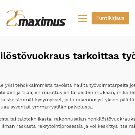
Tuntikirjaus
löstövuokraus tarkoittaa ty
 yksi tehokkaimmista tavoista hallita työvoimatarpeita jou
hteiden ja tilaajien muuttuvien tarpeiden mukaan, mikä te
i keskeisimmät kysymykset, joita rakennusyrityksen päättä
luaa syventää ymmärrystään palvelusta.
esta tai talotekniikasta, rakennusalan henkilöstövuokrauk
ilman raskasta rekrytointiprosessia ja voi keskittyä itse r